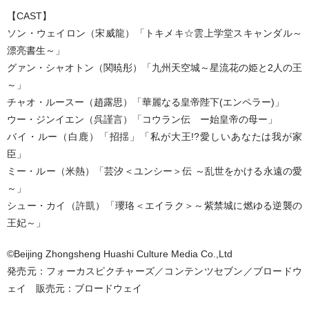
【CAST】
ソン・ウェイロン（宋威龍）「トキメキ☆雲上学堂スキャンダル～
漂亮書生～」
グァン・シャオトン（関暁彤）「九州天空城～星流花の姫と2人の王
～」
チャオ・ルースー（趙露思）「華麗なる皇帝陛下(エンペラー)」
ウー・ジンイエン（呉謹言）「コウラン伝 ー始皇帝の母ー」
バイ・ルー（白鹿）「招揺」「私が大王!?愛しいあなたは我が家
臣」
ミー・ルー（米熱）「芸汐＜ユンシー＞伝 ～乱世をかける永遠の愛
～」
シュー・カイ（許凱）「瓔珞＜エイラク＞～紫禁城に燃ゆる逆襲の
王妃～」
©Beijing Zhongsheng Huashi Culture Media Co.,Ltd
発売元：フォーカスピクチャーズ／コンテンツセブン／ブロードウ
ェイ 販売元：ブロードウェイ