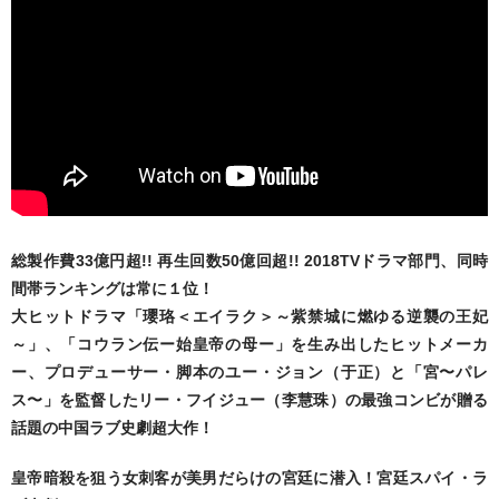
総製作費33億円超!! 再生回数50億回超!! 2018TVドラマ部門、同時
間帯ランキングは常に１位！
⼤ヒットドラマ「瓔珞＜エイラク＞～紫禁城に燃ゆる逆襲の王妃
～」、「コウラン伝ー始皇帝の母ー」を⽣み出したヒットメーカ
ー、プロデューサー・脚本のユー・ジョン（于正）と「宮〜パレ
ス〜」を監督したリー・フイジュー（李慧珠）の最強コンビが贈る
話題の中国ラブ史劇超大作！
皇帝暗殺を狙う女刺客が美男だらけの宮廷に潜入！宮廷スパイ・ラ