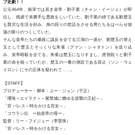
ブ史劇！！
公元464年、南宋では若き皇帝・劉子業（チャン・イージェ）が即
位し、残虐で未勝手な悪政をしいていた。劉子業の姉である劉楚玉
も贅沢な生活を好み、身の回りの世話をさせる男たちをはべらせ放
蕩の限りのつくしていた。
そんな皇帝たちの暴政に謀反を企てる江湖の一派が、劉楚玉の替え
玉として楚玉とそっくりな朱雀（グァン・シャオトン）を送り込
み、皇帝暗殺を企てる。朱雀は楚玉になりすまし、虎視眈々と劉子
業の命を狙っていたが、楚玉の一番の側近である容止（ソン・ウェ
イロン）にその正体を疑われて……。
【STAFF】
プロデューサー・脚本：ユー・ジョン（于正）
「瓔珞＜エイラク＞～紫禁城に燃ゆる逆襲の王妃～」
「宮 パレス～時をかける宮女～」
「コウラン伝 ー始皇帝の母ー」
監督：リー・フイジュー（李慧珠）
「宮 パレス～時をかける宮女～」