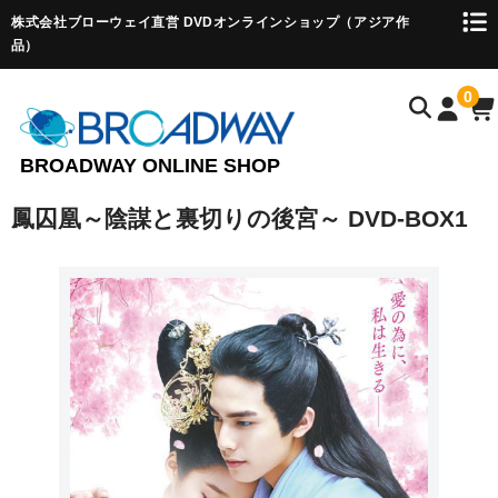
株式会社ブローウェイ直営 DVDオンラインショップ（アジア作
品）
0
BROADWAY ONLINE SHOP
鳳囚凰～陰謀と裏切りの後宮～ DVD-BOX1
HOME
中国作品
韓国作品 ▼
韓国TVドラマ
韓国映画
韓国時代劇