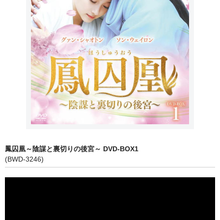
TVドラマ特別編版＆映画メイキング
韓国アニメ
K-POP
北朝鮮作品
ロシア作品
インド作品
タイ作品
鳳囚凰～陰謀と裏切りの後宮～ DVD-BOX1
イラン作品
(BWD-3246)