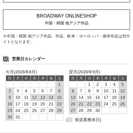
BROADWAY ONLINESHOP
中国・韓国 他アジア作品
※中国・韓国 他アジア作品、作品、欧米・ヨーロッパ・南米作品は別サ
イトとなります。
営業日カレンダー
今月(2026年8月)
翌月(2026年9月)
日
月
火
水
木
金
土
日
月
火
水
木
金
土
1
1
2
3
4
5
2
3
4
5
6
7
8
6
7
8
9
10
11
12
9
10
11
12
13
14
15
13
14
15
16
17
18
19
16
17
18
19
20
21
22
20
21
22
23
24
25
26
23
24
25
26
27
28
29
27
28
29
30
30
31
(
発送業務休日)