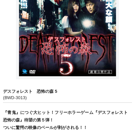
映画オリジナル
ホラーVオリジナル
邦画
監督作品 ▼
黒木和雄監督作品
今関あきよし監督作品
TVドラマ
デスフォレスト 恐怖の森 5
まんが・アニメ作品
(BWD-3013)
まんが日本絵巻
『青鬼』につぐ大ヒット！フリーホラーゲーム『デスフォレスト
恐怖の森』待望の第５弾！
アニメ作品
ついに驚愕の映像のベールが剥がされる！！