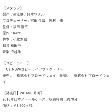
よいこののりもの大集合
【スタッフ】
その他
製作：張江肇、鈴木ワタル
プロデューサー：宮田 生哉、岩村 修
監督：福田 陽平
原作：Kazz
脚本：小此木聡
録音:植田中
音楽:浪越雄
【コピーライト】
（C）NSW/コピーライツファクトリー
発売元：株式会社ブロードウェイ 販売元：株式会社ブロードウェ
イ
【発売日】2016年5月3日
2016年日本／トールケース／収録時間：約70分
価格：￥3,800＋税