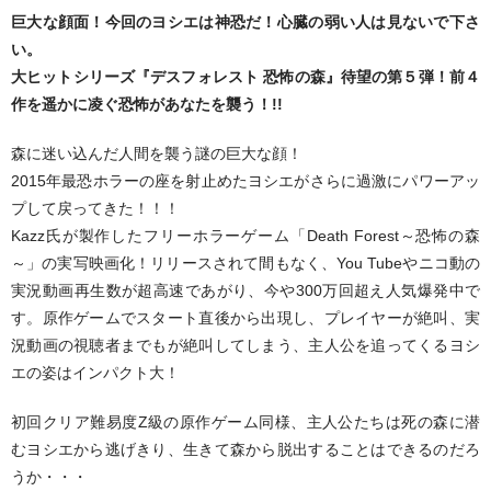
Vオリジナル ▼
巨大な顔面！今回のヨシエは神恐だ！心臓の弱い人は見ないで下さ
ゴト師株式会社・横浜ばっくれ隊
い。
大ヒットシリーズ『デスフォレスト 恐怖の森』待望の第５弾！前４
感動体験！アンビリーバボー
作を遥かに凌ぐ恐怖があなたを襲う！!!
アイドル
森に迷い込んだ人間を襲う謎の巨大な顔！
2015年最恐ホラーの座を射止めたヨシエがさらに過激にパワーアッ
サトウトシキ監督作品
プして戻ってきた！！！
今岡信治監督作品
Kazz氏が製作したフリーホラーゲーム「Death Forest～恐怖の森
～」の実写映画化！リリースされて間もなく、You Tubeやニコ動の
発禁本
実況動画再生数が超高速であがり、今や300万回超え人気爆発中で
す。原作ゲームでスタート直後から出現し、プレイヤーが絶叫、実
エロス・Vアニメ エロス
況動画の視聴者までもが絶叫してしまう、主人公を追ってくるヨシ
WTCC WRC
エの姿はインパクト大！
プロレス
初回クリア難易度Z級の原作ゲーム同様、主人公たちは死の森に潜
むヨシエから逃げきり、生きて森から脱出することはできるのだろ
子供教育 ▼
うか・・・