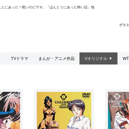
ほんとにあった！呪いのビデオ」「ほんとうにあった怖い話」他
ゲス
▼
TVドラマ
まんが・アニメ作品
Vオリジナル ▼
WT