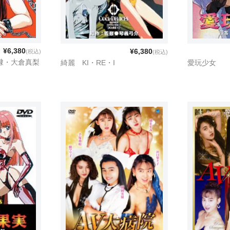
¥6,380
¥6,380
(税込)
(税込)
牝奴隷・大倉真梨
綺麗 KI・RE・I
愛玩少女