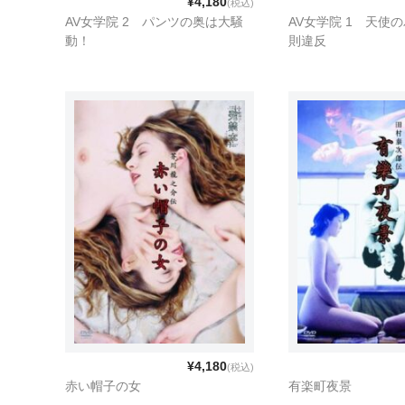
¥4,180
(税込)
AV女学院 2 パンツの奥は大騒
AV女学院 1 天使
動！
則違反
¥4,180
(税込)
赤い帽子の女
有楽町夜景