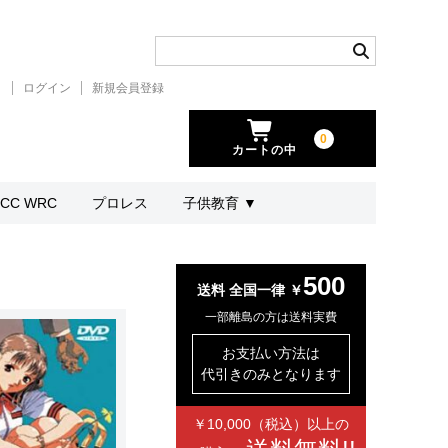
ト
ログイン
新規会員登録
0
カートの中
CC WRC
プロレス
子供教育 ▼
500
送料 全国一律 ￥
一部離島の方は送料実費
お支払い方法は
代引きのみとなります
￥10,000（税込）以上の