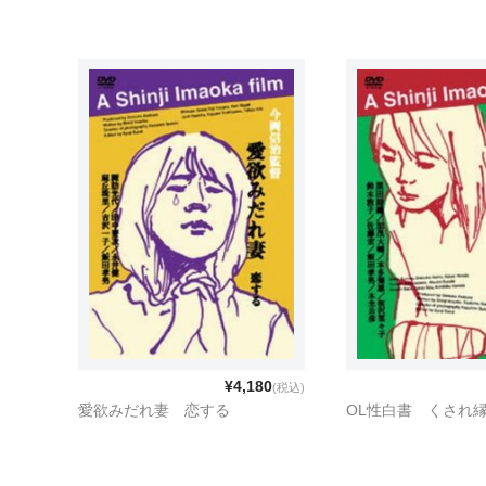
¥4,180
(税込)
愛欲みだれ妻 恋する
OL性白書 くされ