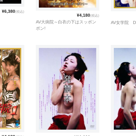
¥6,380
(税込)
¥4,180
(税込)
AV大病院～白衣の下はスッポン
AV女学院 D
ポン!