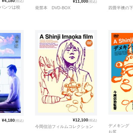
¥4,180
¥11,000
(税込)
(税込)
のパンツは校
発禁本 DVD-BOX
四畳半襖の
¥12,100
¥4,180
(税込)
(税込)
デメキング
今岡信治フィルムコレクション
お尻