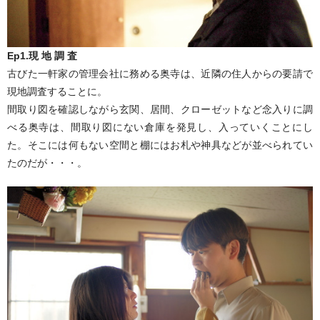
よいこののりもの大集合
その他
Ep1.現 地 調 査
古びた一軒家の管理会社に務める奥寺は、近隣の住人からの要請で
現地調査することに。
間取り図を確認しながら玄関、居間、クローゼットなど念入りに調
べる奥寺は、間取り図にない倉庫を発見し、入っていくことにし
た。そこには何もない空間と棚にはお札や神具などが並べられてい
たのだが・・・。