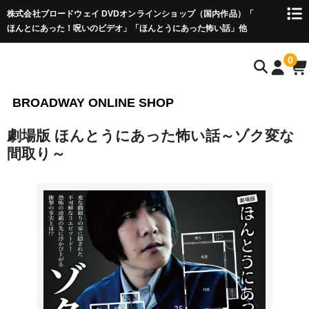
株式会社ブロードウェイ DVDオンラインショップ（国内作品）「
ほんとにあった！呪いのビデオ」「ほんとうにあった怖い話」他
0
BROADWAY ONLINE SHOP
劇場版 ほんとうにあった怖い話～ゾク変な
間取り～
HOME
心霊・ホラー作品
ほんとにあった！呪いのビデオ
ほんとうにあった怖い話
怪奇！アンビリーバブル
フリーホラーゲーム