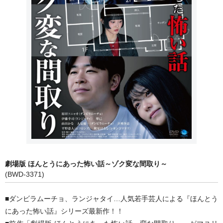
映画オリジナル
ホラーVオリジナル
邦画
監督作品 ▼
黒木和雄監督作品
今関あきよし監督作品
TVドラマ
まんが・アニメ作品
劇場版 ほんとうにあった怖い話～ゾク変な間取り～
(BWD-3371)
まんが日本絵巻
■ダンビラムーチョ、ランジャタイ…人気若手芸人による『ほんとう
アニメ作品
にあった怖い話』シリーズ最新作！！