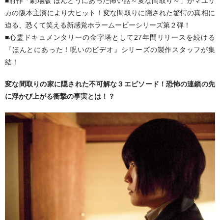
Vオリジナル ▼
■前作「劇場版 ほんとうにあった怖い話～変な間取り～」がマユリ
カの阪本主演により大ヒット！変な間取りに隠された驚愕の真相に
ゴト師株式会社・横浜ばっくれ隊
迫る、恐くて笑える新感覚ホラームービーシリーズ第２弾！
■心霊ドキュメンタリーの金字塔として27年間リリースを続ける
感動体験！アンビリーバボー
『ほんとにあった！呪いのビデオ』シリーズの製作スタッフが集
結！
アイドル
サトウトシキ監督作品
変な間取りの家に隠された不可解な３エピソード！恐怖の連鎖の先
に浮かび上がる衝撃の事実とは！？
今岡信治監督作品
発禁本
エロス・Vアニメ エロス
WTCC WRC
プロレス
子供教育 ▼