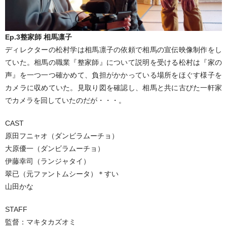
Ep.3整家師 相馬凛子
ディレクターの松村学は相馬凛子の依頼で相馬の宣伝映像制作をし
ていた。相馬の職業『整家師』について説明を受ける松村は『家の
声』を一つ一つ確かめて、負担がかかっている場所をほぐす様子を
カメラに収めていた。見取り図を確認し、相馬と共に古びた一軒家
でカメラを回していたのだが・・・。
CAST
原田フニャオ（ダンビラムーチョ）
大原優一（ダンビラムーチョ）
伊藤幸司（ランジャタイ）
翠已（元ファントムシータ）＊すい
山田かな
STAFF
監督：マキタカズオミ