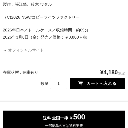
製作：張江肇、鈴木 ワタル
（C)2026 NSW/コピーライツファクトリー
2026年日本／トールケース／収録時間：約69分
2026年3月6日（金）発売／価格：￥3,800＋税
→
オフィシャルサイト
¥4,180
在庫状態 : 在庫有り
(税込)
数量
500
送料 全国一律 ￥
一部離島の方は送料実費