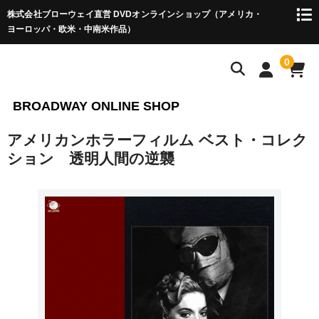
株式会社ブローウェイ直営 DVDオンラインショップ（アメリカ・
ヨーロッパ・欧米・中南米作品）
0
BROADWAY ONLINE SHOP
アメリカンホラーフィルム ベスト・コレク
ション 透明人間の逆襲
HOME
アメリカ（ハリウッド）作品 ▼
巨匠たちのハリウッド・シリーズ
ハリウッド傑作選
ハリウッド西部劇
アメリカ作品 ▼