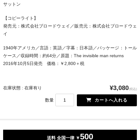
サットン
ドイツ映画
フィンランド映画
【コピーライト】
発売元：株式会社ブロードウェイ／販売元：株式会社ブロードウェ
カナダ作品
イ
イギリス作品
1940年アメリカ／言語：英語／字幕：日本語／パッケージ：トール
ケース／収録時間：約64分／原題：The invisible man returns
中南米作品
2016年10月5日発売 価格：￥2,800＋税
¥3,080
在庫状態 : 在庫有り
(税込)
数量
500
送料 全国一律 ￥