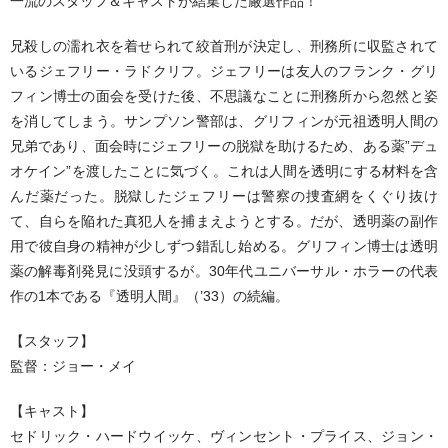
冒険・海賊映画名作シリーズ
一流のスタッフ＆キャストが結集した厳選作品！
世界の映画傑作シリーズ
兄殺しの濡れ衣を着せられて絞首刑が決定し、刑務所に収監されて
いるジェフリー・ラドクリフ。ジェフリーは友人のフランク・グリ
世界の史劇傑作映画
フィン博士の面会を受けた後、不思議なことに刑務所から忽然と姿
を消してしまう。サンプソン警部は、グリフィンが元祖透明人間の
世界の推理小説傑作映画
兄弟であり、面会時にジェフリーの脱獄を助けるため、ある薬”デュ
ヨーロッパ作品 ▼
オケイン”を渡したことに気づく。これは人間を透明にする材料を含
んだ薬だった。脱獄したジェフリーは警察の捜査網をくぐり抜け
追想のヨーロッパ映画
て、自らを陥れた真犯人を捕まえようとする。だが、透明薬の副作
用で彼自身の精神が少しずつ錯乱し始める。グリフィン博士は透明
珠玉のフランス映画名作選
薬の解毒剤発見に没頭するが。30年代ユニバーサル・ホラーの代表
フランス作品
作の1本である『透明人間』（’33）の続編。
チェコ作品（カレル・ゼマン）
【スタッフ】
監督：ジョー・メイ
スペイン作品
【キャスト】
オランダ作品
セドリック・ハードウイッケ、ヴィンセント・プライス、ジョン・