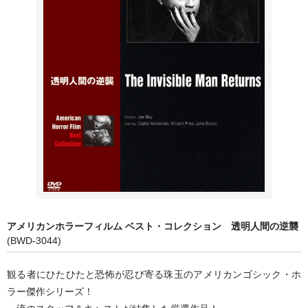
アメリカ映画
SFムービーベストコレクション
戦争映画シリーズ
TVウエスタン・ヒーローズ
アメリカンホラーフィルムシリーズ
エド・ウッド コレクション
バスターキートン傑作選
フィルム・ノワール ベストセレクション
アメリカンホラーフィルム ベスト・コレクション 透明人間の逆襲
(BWD-3044)
フラッシュゴードン
観る者にひたひたと恐怖が忍び寄る珠玉のアメリカンゴシック・ホ
ベイジル・ラスボーン版シャーロック・ホームズシリーズ
ラー傑作シリーズ！