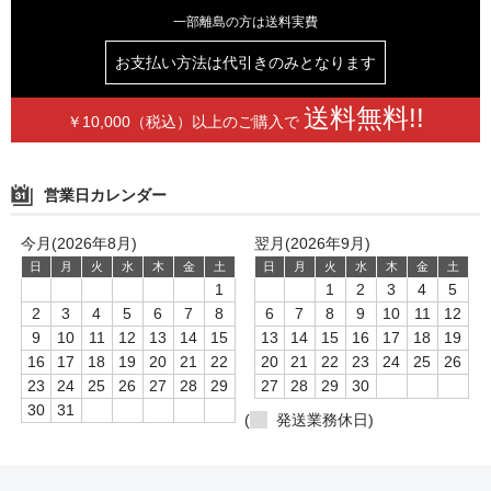
一部離島の方は送料実費
お支払い方法は
代引きのみとなります
送料無料!!
￥10,000（税込）以上の
ご購入で
営業日カレンダー
今月(2026年8月)
翌月(2026年9月)
日
月
火
水
木
金
土
日
月
火
水
木
金
土
1
1
2
3
4
5
2
3
4
5
6
7
8
6
7
8
9
10
11
12
9
10
11
12
13
14
15
13
14
15
16
17
18
19
16
17
18
19
20
21
22
20
21
22
23
24
25
26
23
24
25
26
27
28
29
27
28
29
30
30
31
(
発送業務休日)