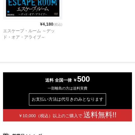
アメリカ映画
SFムービーベストコレクション
¥4,180
(税込)
エスケープ・ルーム ～デッ
戦争映画シリーズ
ド・オア・アライブ～
TVウエスタン・ヒーローズ
アメリカンホラーフィルムシリーズ
エド・ウッド コレクション
500
送料 全国一律 ￥
バスターキートン傑作選
一部離島の方は送料実費
フィルム・ノワール ベストセレクション
お支払い方法は
代引きのみとなります
フラッシュゴードン
送料無料!!
￥10,000（税込）以上の
ご購入で
ベイジル・ラスボーン版シャーロック・ホームズシリーズ