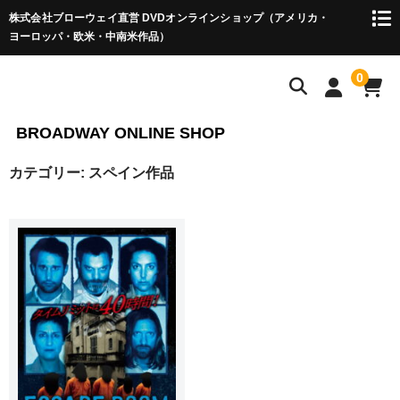
株式会社ブローウェイ直営 DVDオンラインショップ（アメリカ・
ヨーロッパ・欧米・中南米作品）
0
BROADWAY ONLINE SHOP
カテゴリー:
スペイン作品
HOME
アメリカ（ハリウッド）作品 ▼
巨匠たちのハリウッド・シリーズ
ハリウッド傑作選
ハリウッド西部劇
アメリカ作品 ▼