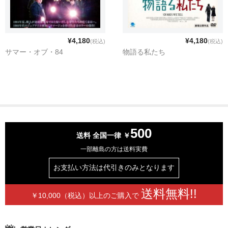
アメリカ映画
SFムービーベストコレクション
¥4,180
¥4,180
(税込)
(税込)
サマー・オブ・84
物語る私たち
戦争映画シリーズ
TVウエスタン・ヒーローズ
アメリカンホラーフィルムシリーズ
エド・ウッド コレクション
500
送料 全国一律 ￥
バスターキートン傑作選
一部離島の方は送料実費
フィルム・ノワール ベストセレクション
お支払い方法は
代引きのみとなります
フラッシュゴードン
送料無料!!
￥10,000（税込）以上の
ご購入で
ベイジル・ラスボーン版シャーロック・ホームズシリーズ