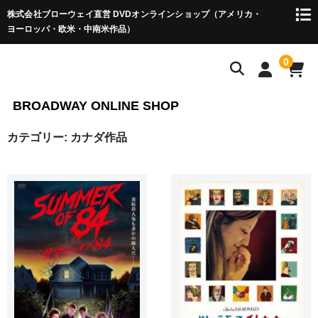
株式会社ブローウェイ直営 DVDオンラインショップ（アメリカ・
ヨーロッパ・欧米・中南米作品）
0
BROADWAY ONLINE SHOP
カテゴリー:
カナダ作品
HOME
アメリカ（ハリウッド）作品 ▼
巨匠たちのハリウッド・シリーズ
ハリウッド傑作選
ハリウッド西部劇
アメリカ作品 ▼