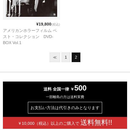
アメリカ映画
SFムービーベストコレクション
¥19,800
(税込)
アメリカンホラーフィルム ベ
戦争映画シリーズ
スト・コレクション DVD-
BOX Vol.1
TVウエスタン・ヒーローズ
≪
1
2
アメリカンホラーフィルムシリーズ
エド・ウッド コレクション
バスターキートン傑作選
500
送料 全国一律 ￥
フィルム・ノワール ベストセレクション
一部離島の方は送料実費
フラッシュゴードン
お支払い方法は
代引きのみとなります
ベイジル・ラスボーン版シャーロック・ホームズシリーズ
送料無料!!
￥10,000（税込）以上の
ご購入で