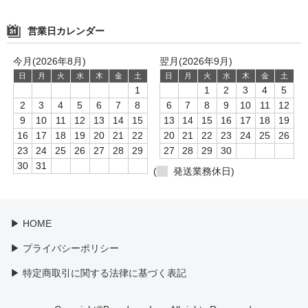
冒険・海賊映画名作シリーズ
世界の映画傑作シリーズ
営業日カレンダー
世界の史劇傑作映画
今月(2026年8月)
翌月(2026年9月)
日
月
火
水
木
金
土
日
月
火
水
木
金
土
世界の推理小説傑作映画
1
1
2
3
4
5
2
3
4
5
6
7
8
6
7
8
9
10
11
12
ヨーロッパ作品 ▼
9
10
11
12
13
14
15
13
14
15
16
17
18
19
16
17
18
19
20
21
22
20
21
22
23
24
25
26
追想のヨーロッパ映画
23
24
25
26
27
28
29
27
28
29
30
30
31
(
発送業務休日)
珠玉のフランス映画名作選
フランス作品
▶ HOME
チェコ作品（カレル・ゼマン）
▶ プライバシーポリシー
スペイン作品
▶ 特定商取引に関する法律に基づく表記
オランダ作品